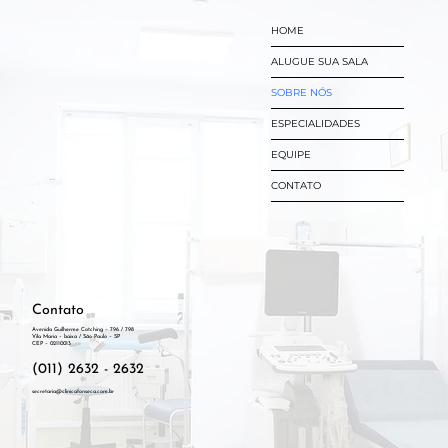
HOME
ALUGUE SUA SALA
SOBRE NÓS
ESPECIALIDADES
EQUIPE
CONTATO
Contato
Avenida Guilherme Cotching – 796 / 798
Vila Maria – baixa / São Paulo – SP
CEP – 02110013
(011) 2632 - 2632
secretaria@clinicafonseca.com.br