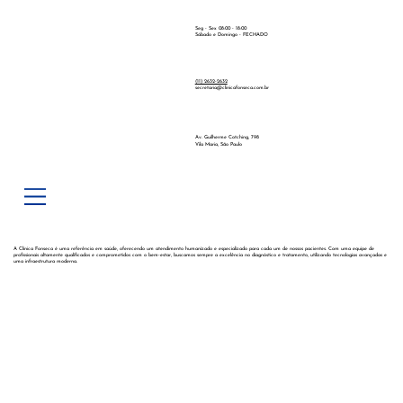
Seg - Sex 08
:0
0 - 18:00
Sábado e Domingo - FECHADO
(11) 2632-2632
secretaria@clinicafonseca.com.br
Av. Guilherme Cotching, 798
Vila Maria, São Paulo
A Clínica Fonseca é uma referência em saúde, oferecendo um atendimento humanizado e especializado para cada um de nossos pacientes. Com uma equipe de
profissionais altamente qualificados e comprometidos com o bem-estar, buscamos sempre a excelência no diagnóstico e tratamento, utilizando tecnologias avançadas e
uma infraestrutura moderna.