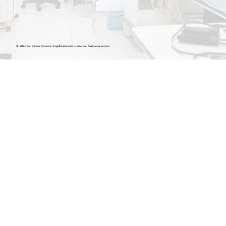
© 2024 por Clínica Fonseca. Orgulhosamente criado por Assessoria Lemon